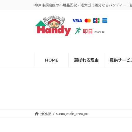
コ
ナ
神戸市須磨区の不用品回収・粗大ゴミ処分ならハンディー｜創
ン
ビ
テ
ゲ
ン
ー
ツ
シ
へ
ョ
ス
ン
キ
に
ッ
移
HOME
選ばれる理由
提供サービ
プ
動
HOME
suma_main_area_pc