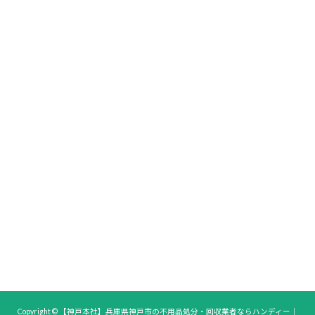
Copyright © 【神戸本社】兵庫県神戸市の不用品処分・回収業者ならハンディー｜