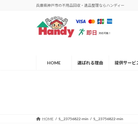
コ
ナ
兵庫県神戸市の不用品回収・遺品整理ならハンディー
ン
ビ
テ
ゲ
ン
ー
ツ
シ
へ
ョ
ス
ン
キ
に
ッ
移
HOME
選ばれる理由
提供サービ
プ
動
HOME
S__23756822-min
S__23756822-min