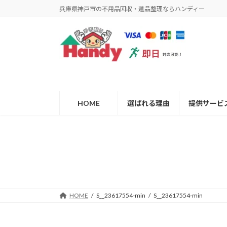
コ
ナ
兵庫県神戸市の不用品回収・遺品整理ならハンディー
ン
ビ
テ
ゲ
ン
ー
ツ
シ
へ
ョ
ス
ン
キ
に
ッ
移
HOME
選ばれる理由
提供サービ
プ
動
HOME
S__23617554-min
S__23617554-min