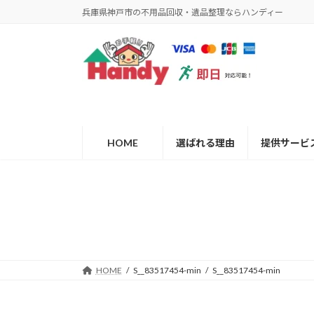
コ
ナ
兵庫県神戸市の不用品回収・遺品整理ならハンディー
ン
ビ
テ
ゲ
ン
ー
ツ
シ
へ
ョ
ス
ン
キ
に
ッ
移
HOME
選ばれる理由
提供サービ
プ
動
HOME
S__83517454-min
S__83517454-min