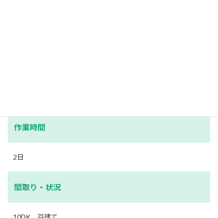
内容
不用品回収
作業スタッフ数
5名
作業時間
2日
間取り・状況
10DK 戸建て