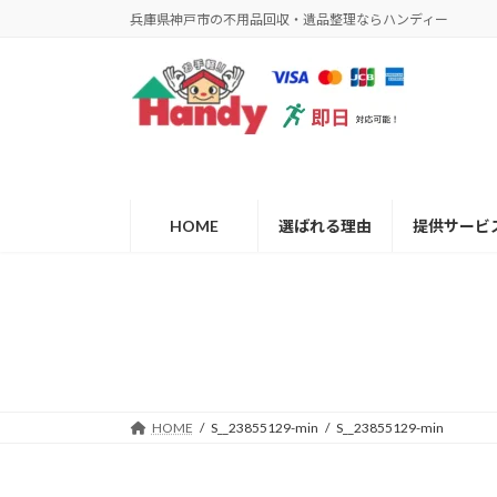
コ
ナ
兵庫県神戸市の不用品回収・遺品整理ならハンディー
ン
ビ
テ
ゲ
ン
ー
ツ
シ
へ
ョ
ス
ン
キ
に
ッ
移
HOME
選ばれる理由
提供サービ
プ
動
HOME
S__23855129-min
S__23855129-min