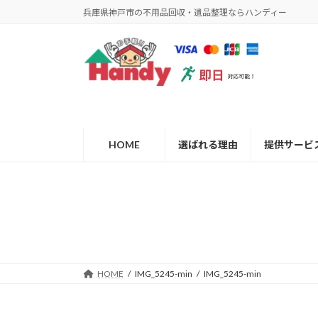
コ
ナ
兵庫県神戸市の不用品回収・遺品整理ならハンディー
ン
ビ
テ
ゲ
ン
ー
ツ
シ
へ
ョ
ス
ン
キ
に
ッ
移
HOME
選ばれる理由
提供サービ
プ
動
HOME
IMG_5245-min
IMG_5245-min