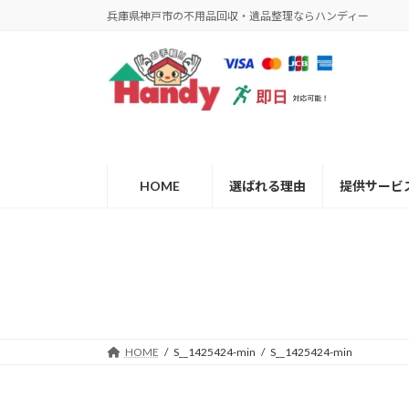
コ
ナ
兵庫県神戸市の不用品回収・遺品整理ならハンディー
ン
ビ
テ
ゲ
ン
ー
ツ
シ
へ
ョ
ス
ン
キ
に
ッ
移
HOME
選ばれる理由
提供サービ
プ
動
HOME
S__1425424-min
S__1425424-min