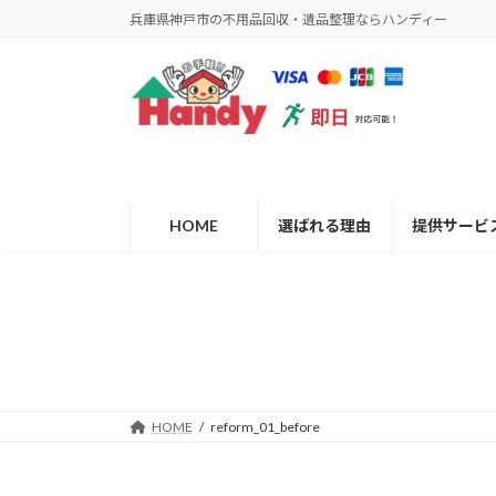
コ
ナ
兵庫県神戸市の不用品回収・遺品整理ならハンディー
ン
ビ
テ
ゲ
ン
ー
ツ
シ
へ
ョ
ス
ン
キ
に
ッ
移
HOME
選ばれる理由
提供サービ
プ
動
HOME
reform_01_before