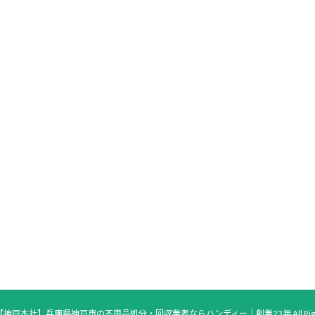
t © 【神戸本社】兵庫県神戸市の不用品処分・回収業者ならハンディー｜創業23年 All Rights 