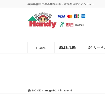
コ
ナ
兵庫県神戸市の不用品回収・遺品整理ならハンディー
ン
ビ
テ
ゲ
ン
ー
ツ
シ
へ
ョ
ス
ン
キ
に
ッ
移
HOME
選ばれる理由
提供サービ
プ
動
HOME
image4-1
image4-1