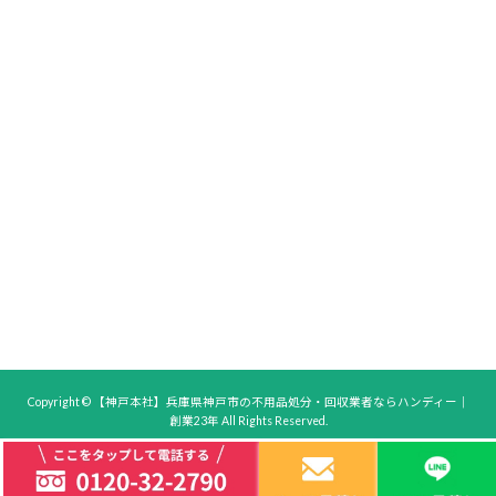
Copyright © 【神戸本社】兵庫県神戸市の不用品処分・回収業者ならハンディー｜
創業23年 All Rights Reserved.