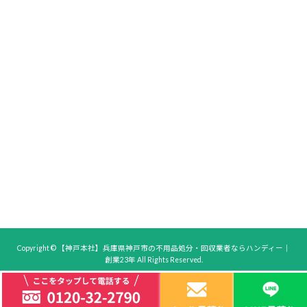
Copyright © 【神戸本社】兵庫県神戸市の不用品処分・回収業者ならハンディー｜
創業23年 All Rights Reserved.